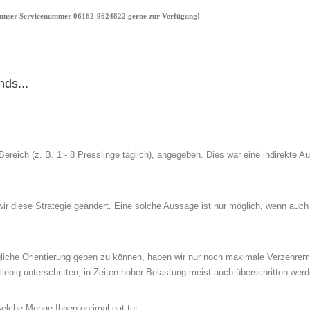
 unser
Servicenummer 06162-9624822
gerne zur Verfügung!
ds...
reich (z. B. 1 - 8 Presslinge täglich), angegeben. Dies war eine indirekte Au
wir diese Strategie geändert. Eine solche Aussage ist nur möglich, wenn au
gliche Orientierung geben zu können, haben wir nur noch maximale Verzehre
liebig unterschritten, in Zeiten hoher Belastung meist auch überschritten werd
lche Menge Ihnen optimal gut tut....