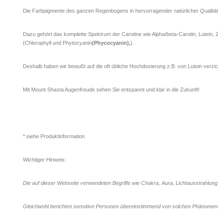
Die Farbpigmente des ganzen Regenbogens in hervorragender natürlicher Qualität
Dazu gehört das komplette Spektrum der Carotine wie Alpha/beta-Carotin, Lutein, 
(Chlorophyll und Phytocyanin
(Phycocyanin),
).
Deshalb haben wir bewußt auf die oft übliche Hochdosierung z.B. von Lutein verzic
Mit Mount Shasta Augenfreude sehen Sie entspannt und klar in die Zukunft!
* siehe Produktinformation
Wichtiger Hinweis:
Die auf dieser Webseite verwendeten Begriffe wie Chakra, Aura, Lichtausstrahlung
Gleichwohl berichten sensitive Personen übereinstimmend von solchen Phänome