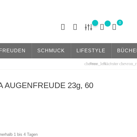
0
FREUDEN
SCHMUCK
LIFESTYLE
BÜCHE
chevron_left
chevron_r
Prev
Nächster
 AUGENFREUDE 23g, 60
nnerhalb 1 bis 4 Tagen