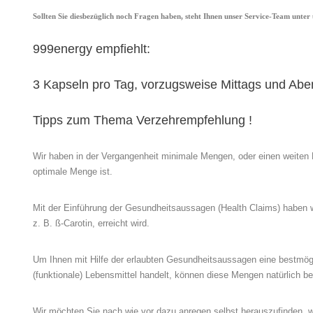
Sollten Sie diesbezüglich noch Fragen haben, steht Ihnen unser Service-Team unter
999energy empfiehlt:
3 Kapseln pro Tag, vorzugsweise Mittags und Aben
Tipps zum Thema Verzehrempfehlung !
Wir haben in der Vergangenheit minimale Mengen, oder einen weiten Be
optimale Menge ist.
Mit der Einführung der Gesundheitsaussagen (Health Claims) haben 
z. B. ß-Carotin, erreicht wird.
Um Ihnen mit Hilfe der erlaubten Gesundheitsaussagen eine bestmö
(funktionale) Lebensmittel handelt, können diese Mengen natürlich be
Wir möchten Sie nach wie vor dazu anregen selbst herauszufinden, we