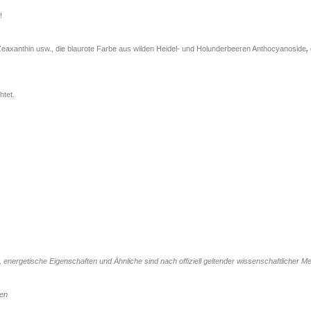
!
Zeaxanthin usw., die blaurote Farbe aus wilden Heidel- und Holunderbeeren Anthocyanoside
,
htet.
, energetische Eigenschaften und Ähnliche sind nach offiziell geltender wissenschaftlicher 
nen