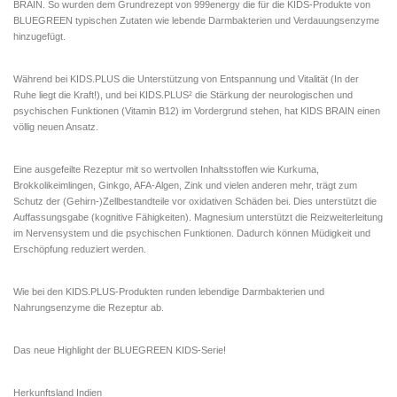
BRAIN
. So wurden dem Grundrezept von 999energy die für die KIDS-Produkte von
BLUEGREEN typischen Zutaten wie lebende Darmbakterien und Verdauungsenzyme
hinzugefügt.
Während bei KIDS.PLUS die Unterstützung von Entspannung und Vitalität (In der
Ruhe liegt die Kraft!), und bei KIDS.PLUS² die Stärkung der neurologischen und
psychischen Funktionen (Vitamin B12) im Vordergrund stehen, hat KIDS BRAIN einen
völlig neuen Ansatz.
Eine ausgefeilte Rezeptur mit so wertvollen Inhaltsstoffen wie Kurkuma,
Brokkolikeimlingen, Ginkgo, AFA-Algen,
Zink
und vielen anderen mehr, trägt zum
Schutz der (Gehirn-)Zellbestandteile vor oxidativen Schäden bei. Dies unterstützt die
Auffassungsgabe (kognitive Fähigkeiten).
Magnesium
unterstützt die Reizweiterleitung
im Nervensystem und die psychischen Funktionen. Dadurch können Müdigkeit und
Erschöpfung reduziert werden.
Wie bei den KIDS.PLUS-Produkten runden lebendige Darmbakterien und
Nahrungsenzyme die Rezeptur ab.
Das neue Highlight der BLUEGREEN KIDS-Serie!
Herkunftsland
Indien