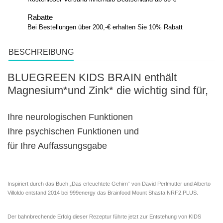
Rabatte
Bei Bestellungen über 200,-€ erhalten Sie 10% Rabatt
BESCHREIBUNG
BLUEGREEN KIDS BRAIN enthält
Magnesium*und Zink* die wichtig sind für,
Ihre neurologischen Funktionen
Ihre psychischen Funktionen und
für Ihre Auffassungsgabe
Inspiriert durch das Buch „
Das erleuchtete G
ehirn
“ von David Perlmutter und Alberto
Villoldo entstand 2014 bei
999energy
das
Brainfood Mount Shasta NRF2.PLUS
.
Der bahnbrechende Erfolg dieser Rezeptur führte jetzt zur Entstehung von
KIDS