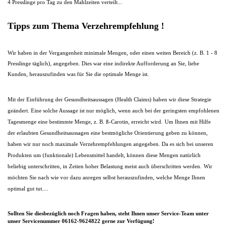
4 Presslinge pro Tag zu den Mahlzeiten verteilt...
Tipps zum Thema Verzehrempfehlung !
Wir haben in der Vergangenheit minimale Mengen, oder einen weiten Bereich (z. B. 1 - 8
Presslinge täglich), angegeben. Dies war eine indirekte Aufforderung an Sie, liebe
Kunden, herauszufinden was für Sie die optimale Menge ist.
Mit der Einführung der Gesundheitsaussagen (Health Claims) haben wir diese Strategie
geändert. Eine solche Aussage ist nur möglich, wenn auch bei der geringsten empfohlenen
Tagesmenge eine bestimmte Menge, z. B. ß-Carotin, erreicht wird.
Um Ihnen mit Hilfe
der erlaubten Gesundheitsaussagen eine bestmögliche Orientierung geben zu können,
haben wir nur noch maximale Verzehrempfehlungen angegeben. Da es sich bei unseren
Produkten um (funktionale) Lebensmittel handelt, können diese Mengen natürlich
beliebig unterschritten, in Zeiten hoher Belastung meist auch überschritten werden.
Wir
möchten Sie nach wie vor dazu anregen selbst herauszufinden, welche Menge Ihnen
optimal gut tut....
Sollten Sie diesbezüglich noch Fragen haben, steht Ihnen unser Service-Team unter
unser
Servicenummer 06162-9624822
gerne zur Verfügung!