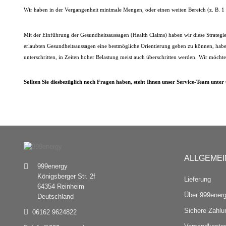
Wir haben in der Vergangenheit minimale Mengen, oder einen weiten Bereich (z. B. 1 -
Mit der Einführung der Gesundheitsaussagen (Health Claims) haben wir diese Strategi
erlaubten Gesundheitsaussagen eine bestmögliche Orientierung geben zu können, hab
unterschritten, in Zeiten hoher Belastung meist auch überschritten werden.
Wir möchten
Sollten Sie diesbezüglich noch Fragen haben, steht Ihnen unser Service-Team unter
ALLGEMEI
999energy
Königsberger Str. 2f
Lieferung
64354 Reinheim
Über 999ener
Deutschland
Sichere Zahlu
06162 9624822