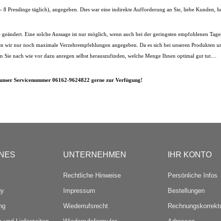
 8 Presslinge täglich), angegeben. Dies war eine indirekte Aufforderung an Sie, liebe Kunden, h
e geändert. Eine solche Aussage ist nur möglich, wenn auch bei der geringsten empfohlenen Tage
en wir nur noch maximale Verzehrempfehlungen angegeben. Da es sich bei unseren Produkten um 
 Sie nach wie vor dazu anregen selbst herauszufinden, welche Menge Ihnen optimal gut tut....
 unser
Servicenummer 06162-9624822
gerne zur Verfügung!
NES
UNTERNEHMEN
IHR KONTO
Rechtliche Hinweise
Persönliche Infos
gy
Impressum
Bestellungen
ng
Wiederrufsrecht
Rechnungskorrekt