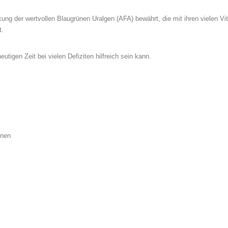
kung der wertvollen Blaugrünen Uralgen (AFA) bewährt, die mit ihren vielen V
t.
tigen Zeit bei vielen Defiziten hilfreich sein kann.
enen