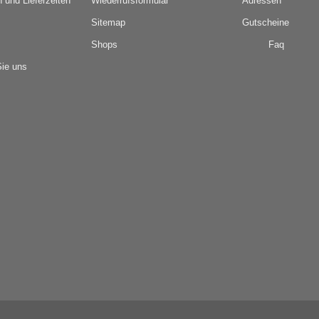
 und Lieferzeiten
Wiederrufsformular
Adressen
Sitemap
Gutscheine
Shops
Faq
Sie uns