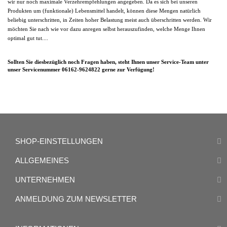
wir nur noch maximale Verzehrempfehlungen angegeben. Da es sich bei unseren
Produkten um (funktionale) Lebensmittel handelt, können diese Mengen natürlich
beliebig unterschritten, in Zeiten hoher Belastung meist auch überschritten werden.
Wir
möchten Sie nach wie vor dazu anregen selbst herauszufinden, welche Menge Ihnen
optimal gut tut....
Sollten Sie diesbezüglich noch Fragen haben, steht Ihnen unser Service-Team unter
unser
Servicenummer 06162-9624822
gerne zur Verfügung!
SHOP-EINSTELLUNGEN
ALLGEMEINES
UNTERNEHMEN
ANMELDUNG ZUM NEWSLETTER