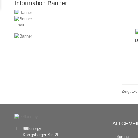
Information Banner
test
D
Zeigt 1-6
ALLGEMEI
999energy
Königsberger Str. 2f
Lieferung