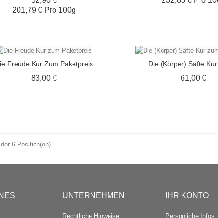
52,90 €
232,83 € Pro 10
201,79 € Pro 100g
ie Freude Kur Zum Paketpreis
Die (Körper) Säfte Kur
Preis
Pre
83,00 €
61,00 €
 der 6 Position(en)
NES
UNTERNEHMEN
IHR KONTO
Rechtliche Hinweise
Persönliche Infos