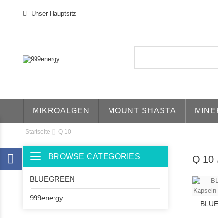
Unser Hauptsitz
MIKROALGEN
MOUNT SHASTA
MINE
Startseite
Q 10
BROWSE CATEGORIES
Toggle navigation
Q 10
BLUEGREEN
999energy
BLUE